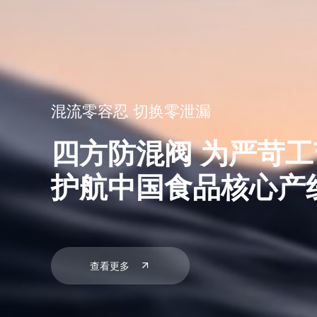
混流零容忍 切换零泄漏
四方防混阀 为严苛
护航中国食品核心产
查看更多