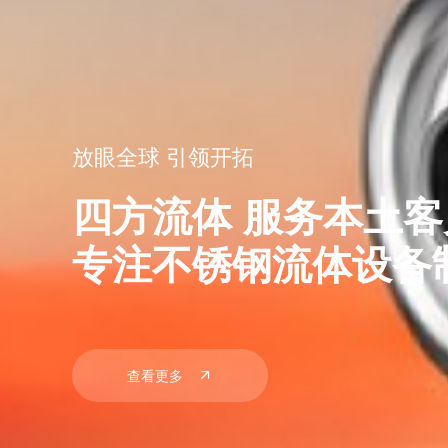
混流零容忍 切换零泄漏
四方防混阀 为严苛
护航中国食品核心产
查看更多